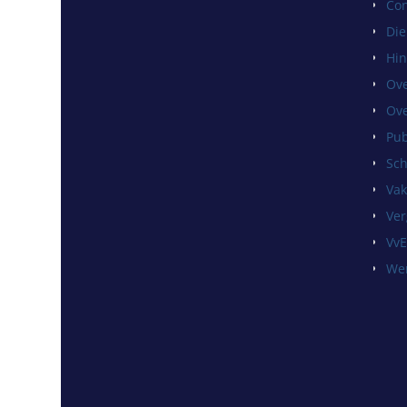
Con
Die
Hin
Ove
Ove
Pub
Sch
Vak
Ver
VvE
Wer