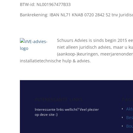
BTW-id: NL001967477B33
Bankrekening: IBAN NL71 KNAB 0720 2842 52 tnv Juridi
Schuurs Advies is sinds begin 2015
niet alleen juridisch advies, maar u 
(aankoop-)keuringen, meerjarenonde
installatietechnische hulp & advies.
INTERESSANTE LINKS
PAGI
Akt
Interessante links wellicht? Veel plezier
op deze site :)
Bes
Bo