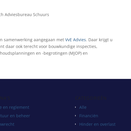
sch Adviesbureau Schuurs
 een samenwerking aangegaan met
VvE Advies
. Daar krijgt u
kunt daar ook terecht voor bouwkundige inspecties,
rhoudsplanningen en -begrotingen (MJOP) en
NA’S
CATEGORIEËN
e en reglement
Alle
tuur en beheer
Financiën
uwrecht
Hinder en overlast