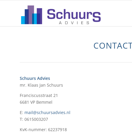
CONTACT
Neem contact op voor vragen of voor een offerte.
CONTAC
Schuurs Advies
mr. Klaas Jan Schuurs
Franciscusstraat 21
6681 VP Bemmel
E:
mail@schuursadvies.nl
T: 0615003207
KvK-nummer: 62237918