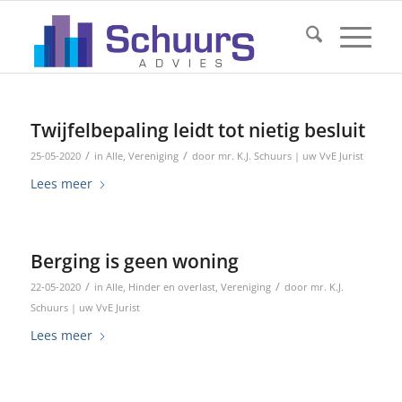
Twijfelbepaling leidt tot nietig besluit
/
/
25-05-2020
in
Alle
,
Vereniging
door
mr. K.J. Schuurs | uw VvE Jurist
Lees meer
Berging is geen woning
/
/
22-05-2020
in
Alle
,
Hinder en overlast
,
Vereniging
door
mr. K.J.
Schuurs | uw VvE Jurist
Lees meer