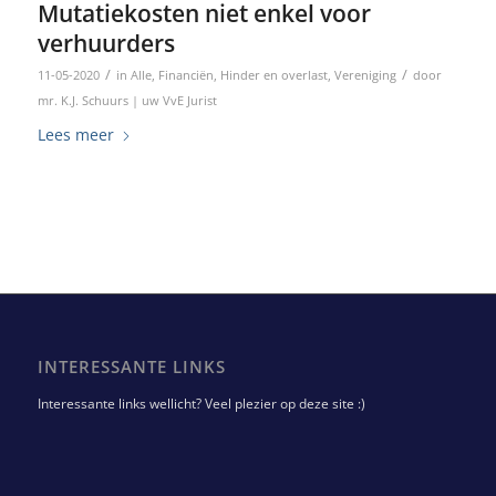
Mutatiekosten niet enkel voor
verhuurders
/
/
11-05-2020
in
Alle
,
Financiën
,
Hinder en overlast
,
Vereniging
door
mr. K.J. Schuurs | uw VvE Jurist
Lees meer
INTERESSANTE LINKS
Interessante links wellicht? Veel plezier op deze site :)