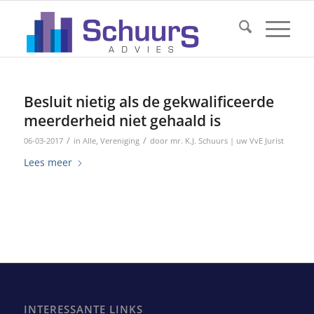
Besluit nietig als de gekwalificeerde
meerderheid niet gehaald is
/
/
06-03-2017
in
Alle
,
Vereniging
door
mr. K.J. Schuurs | uw VvE Jurist
Lees meer
INTERESSANTE LINKS