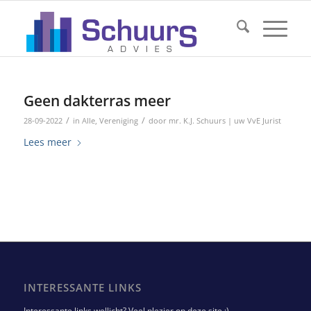
Geen dakterras meer
/
/
28-09-2022
in
Alle
,
Vereniging
door
mr. K.J. Schuurs | uw VvE Jurist
Lees meer
INTERESSANTE LINKS
Interessante links wellicht? Veel plezier op deze site :)