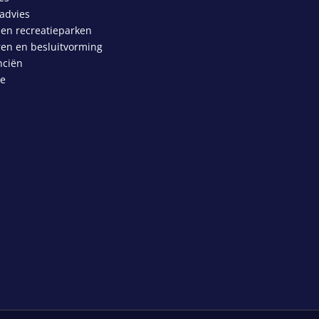
advies
 en recreatieparken
en en besluitvorming
nciën
ze