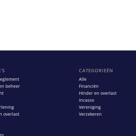
’S
CATEGORIEËN
reglement
Alle
en beheer
Financiën
ht
Hinder en overlast
Incasso
rlening
Vereniging
n overlast
Verzekeren
es