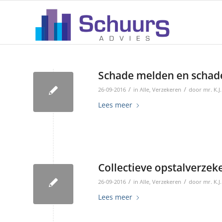
Schade melden en schade 
/
/
26-09-2016
in
Alle
,
Verzekeren
door
mr. K.J
Lees meer
Collectieve opstalverzeke
/
/
26-09-2016
in
Alle
,
Verzekeren
door
mr. K.J
Lees meer