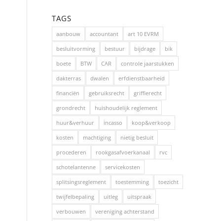
TAGS
aanbouw
accountant
art 10 EVRM
besluitvorming
bestuur
bijdrage
bik
boete
BTW
CAR
controle jaarstukken
dakterras
dwalen
erfdienstbaarheid
financiën
gebruiksrecht
griffierecht
grondrecht
huishoudelijk reglement
huur&verhuur
incasso
koop&verkoop
kosten
machtiging
nietig besluit
procederen
rookgasafvoerkanaal
rvc
schotelantenne
servicekosten
splitsingsreglement
toestemming
toezicht
twijfelbepaling
uitleg
uitspraak
verbouwen
vereniging achterstand