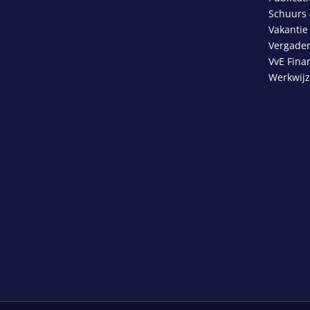
Schuurs 
Vakantie
Vergader
VvE Fina
Werkwij