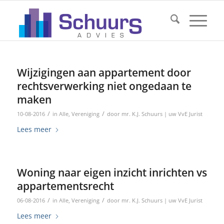
Wijzigingen aan appartement door
rechtsverwerking niet ongedaan te
maken
/
/
10-08-2016
in
Alle
,
Vereniging
door
mr. K.J. Schuurs | uw VvE Jurist
Lees meer
Woning naar eigen inzicht inrichten vs
appartementsrecht
/
/
06-08-2016
in
Alle
,
Vereniging
door
mr. K.J. Schuurs | uw VvE Jurist
Lees meer