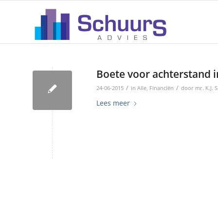
Boete voor achterstand i
/
/
24-06-2015
in
Alle
,
Financiën
door
mr. K.J. 
Lees meer