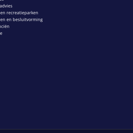
advies
 en recreatieparken
en en besluitvorming
nciën
ze