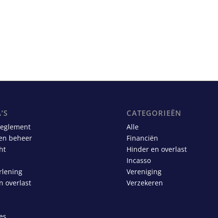
’S
CATEGORIEËN
reglement
Alle
en beheer
Financiën
ht
Hinder en overlast
Incasso
rlening
Vereniging
n overlast
Verzekeren
es