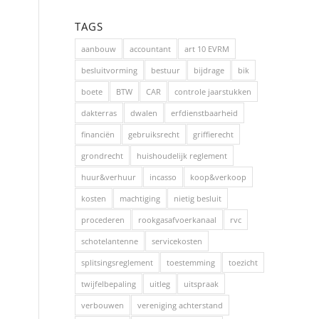
TAGS
aanbouw
accountant
art 10 EVRM
besluitvorming
bestuur
bijdrage
bik
boete
BTW
CAR
controle jaarstukken
dakterras
dwalen
erfdienstbaarheid
financiën
gebruiksrecht
griffierecht
grondrecht
huishoudelijk reglement
huur&verhuur
incasso
koop&verkoop
kosten
machtiging
nietig besluit
procederen
rookgasafvoerkanaal
rvc
schotelantenne
servicekosten
splitsingsreglement
toestemming
toezicht
twijfelbepaling
uitleg
uitspraak
verbouwen
vereniging achterstand