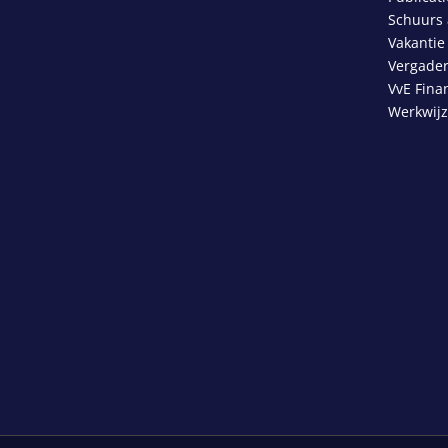
Schuurs 
Vakantie
Vergader
VvE Fina
Werkwij