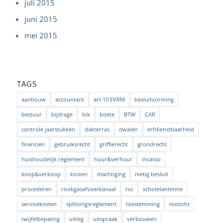
juli 2015
juni 2015
mei 2015
TAGS
aanbouw
accountant
art 10 EVRM
besluitvorming
bestuur
bijdrage
bik
boete
BTW
CAR
controle jaarstukken
dakterras
dwalen
erfdienstbaarheid
financiën
gebruiksrecht
griffierecht
grondrecht
huishoudelijk reglement
huur&verhuur
incasso
koop&verkoop
kosten
machtiging
nietig besluit
procederen
rookgasafvoerkanaal
rvc
schotelantenne
servicekosten
splitsingsreglement
toestemming
toezicht
twijfelbepaling
uitleg
uitspraak
verbouwen