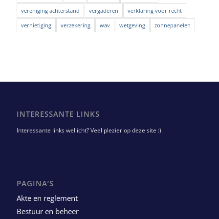
vereniging achterstand
vergaderen
verklaring voor recht
vernietiging
verzekering
wav
wetgeving
zonnepanelen
INTERESSANTE LINKS
Interessante links wellicht? Veel plezier op deze site :)
PAGINA’S
Akte en reglement
Bestuur en beheer