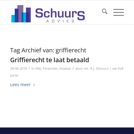
Tag Archief van:
griffierecht
Griffierecht te laat betaald
/
/
28-06-2016
in
Alle
,
Financiën
,
Incasso
door
mr. K.J. Schuurs | uw VvE
Jurist
Lees meer