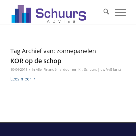
Tag Archief van:
zonnepanelen
KOR op de schop
/
/
10-04-2018
in
Alle
,
Financiën
door
mr. K.J. Schuurs | uw VvE Jurist
Lees meer