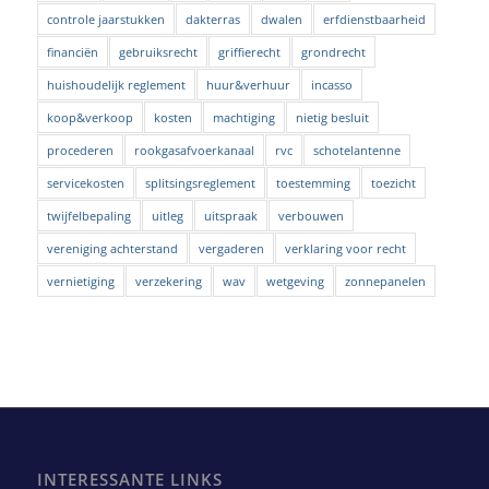
controle jaarstukken
dakterras
dwalen
erfdienstbaarheid
financiën
gebruiksrecht
griffierecht
grondrecht
huishoudelijk reglement
huur&verhuur
incasso
koop&verkoop
kosten
machtiging
nietig besluit
procederen
rookgasafvoerkanaal
rvc
schotelantenne
servicekosten
splitsingsreglement
toestemming
toezicht
twijfelbepaling
uitleg
uitspraak
verbouwen
vereniging achterstand
vergaderen
verklaring voor recht
vernietiging
verzekering
wav
wetgeving
zonnepanelen
INTERESSANTE LINKS