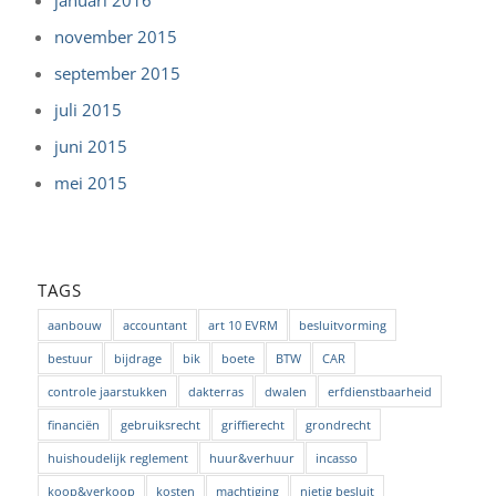
januari 2016
november 2015
september 2015
juli 2015
juni 2015
mei 2015
TAGS
aanbouw
accountant
art 10 EVRM
besluitvorming
bestuur
bijdrage
bik
boete
BTW
CAR
controle jaarstukken
dakterras
dwalen
erfdienstbaarheid
financiën
gebruiksrecht
griffierecht
grondrecht
huishoudelijk reglement
huur&verhuur
incasso
koop&verkoop
kosten
machtiging
nietig besluit