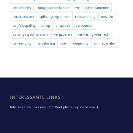
procederen
rookgasafvoerkanaal
rvc
schotelantenne
servicekosten
splitsingsreglement
toestemming
toezicht
twijfelbepaling
uitleg
uitspraak
verbouwen
vereniging achterstand
vergaderen
verklaring voor recht
vernietiging
verzekering
wav
wetgeving
zonnepanelen
INTERESSANTE LINKS
Interessante links wellicht? Veel plezier op deze site :)