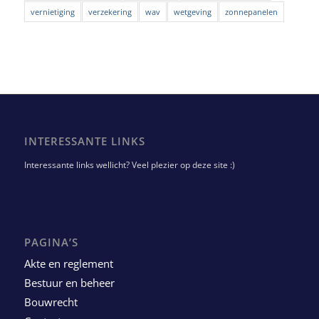
vernietiging
verzekering
wav
wetgeving
zonnepanelen
INTERESSANTE LINKS
Interessante links wellicht? Veel plezier op deze site :)
PAGINA’S
Akte en reglement
Bestuur en beheer
Bouwrecht