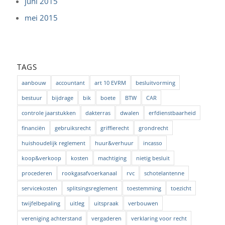
juni 2015
mei 2015
TAGS
aanbouw
accountant
art 10 EVRM
besluitvorming
bestuur
bijdrage
bik
boete
BTW
CAR
controle jaarstukken
dakterras
dwalen
erfdienstbaarheid
financiën
gebruiksrecht
griffierecht
grondrecht
huishoudelijk reglement
huur&verhuur
incasso
koop&verkoop
kosten
machtiging
nietig besluit
procederen
rookgasafvoerkanaal
rvc
schotelantenne
servicekosten
splitsingsreglement
toestemming
toezicht
twijfelbepaling
uitleg
uitspraak
verbouwen
vereniging achterstand
vergaderen
verklaring voor recht